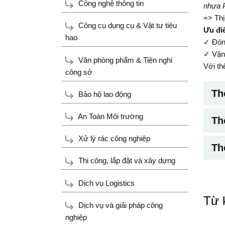
Công nghệ thông tin
nhựa P
=> Thị
Công cụ dụng cụ & Vật tư tiêu
Ưu đi
hao
✓ Đóng
✓ Vận 
Văn phòng phẩm & Tiện nghi
Với th
công sở
Th
Bảo hộ lao động
An Toàn Môi trường
Th
Xử lý rác công nghiệp
Th
Thi công, lắp đặt và xây dựng
Dịch vụ Logistics
Từ 
Dịch vụ và giải pháp công
nghiệp