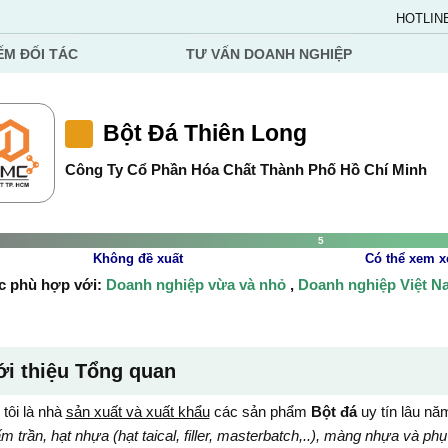
HOTLIN
ẾM ĐỐI TÁC
TƯ VẤN DOANH NGHIỆP
Bột Đá Thiên Long
Công Ty Cổ Phần Hóa Chất Thành Phố Hồ Chí Minh
5
Không đề xuất
Có thể xem x
c phù hợp với:
Doanh nghiệp vừa và nhỏ
,
Doanh nghiệp Việt 
ới thiệu Tổng quan
tôi là nhà
sản xuất và xuất khẩu
các sản phẩm
Bột đá
uy tín lâu nă
ấm trần, hạt nhựa (hạt taical, filler, masterbatch,..), màng nhựa và phụ