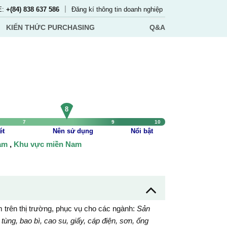
|
E:
+(84) 838 637 586
Đăng kí thông tin doanh nghiệp
KIẾN THỨC PURCHASING
Q&A
8
7
9
10
ét
Nên sử dụng
Nổi bật
Nam
,
Khu vực miền Nam
m trên thị trường, phục vụ cho các ngành:
Sản
 tùng, bao bì, cao su, giấy, cáp điện, sơn, ống