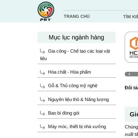
Chuyển
đến
TRANG CHỦ
TÌM KI
nội
dung
Mục lục ngành hàng
Gia công - Chế tạo các loại vật
liệu
Hóa chất - Hóa phẩm
1
Gỗ & Thủ công mỹ nghệ
Đối tá
Nguyên liệu thô & Năng lượng
Bao bì đóng gói
Gi
Máy móc, thiết bị nhà xưởng
Chúng 
xuất t