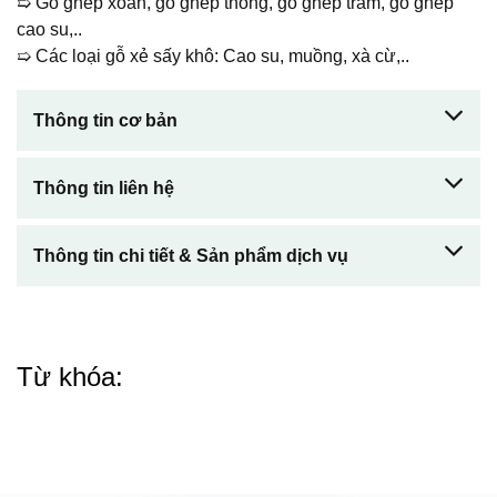
➯ Gỗ ghép xoan, gỗ ghép thông, gỗ ghép tràm, gỗ ghép
cao su,..
➯ Các loại gỗ xẻ sấy khô: Cao su, muồng, xà cừ,..
Thông tin cơ bản
Thông tin liên hệ
Thông tin chi tiết & Sản phẩm dịch vụ
Từ khóa: