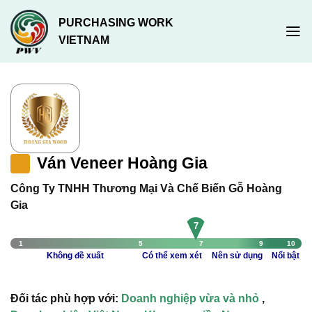
Chuyển
PURCHASING WORK
đến
VIETNAM
nội
dung
Ván Veneer Hoàng Gia
Công Ty TNHH Thương Mại Và Chế Biến Gỗ Hoàng
Gia
7
1
5
7
9
10
Không đề xuất
Có thể xem xét
Nên sử dụng
Nổi bật
Đối tác phù hợp với:
Doanh nghiệp vừa và nhỏ
,