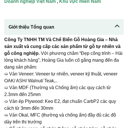
Doanh nghiệp Việt Nam
,
Khu vực miền Nam
Giới thiệu Tổng quan
Công Ty TNHH TM Và Chế Biến Gỗ Hoàng Gia – Nhà
sản xuất và cung cấp các sản phẩm từ gỗ tự nhiên và
gỗ công nghiệp.
Với phương châm “Đẹp công trình – Hài
lòng khách hàng”, Hoàng Gia luôn cố gắng mang đến đa
dạng sản phẩm:
➯ Ván Veneer: Veneer tự nhiên, veneer kỹ thuật, veneer
OAK/ ASH/ Walnut/ Teak,..
➯ Ván MDF (Thường và Chống ẩm) các quy cách từ
2.3mm đến 25mm
➯ Ván ép Plywood: Keo E2, đạt chuẩn CarbP2 các quy
cách từ 3mm đến 30mm
➯ Ván Okal, MFC (thường và chống ẩm) đầy đủ các độ
dày trên thị trường