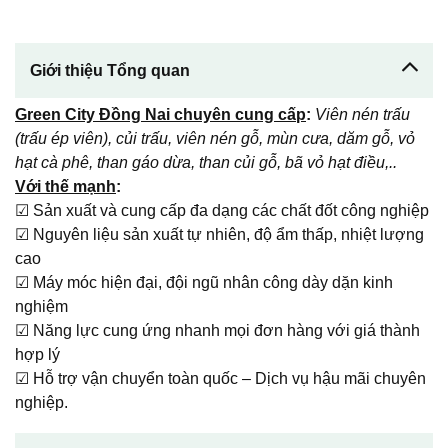
Giới thiệu Tổng quan
Green City Đồng Nai chuyên cung cấp
:
Viên nén trấu
(trấu ép viên), củi trấu, viên nén gỗ, mùn cưa, dăm gỗ, vỏ
hạt cà phê, than gáo dừa, than củi gỗ, bã vỏ hạt điều,..
Với thế mạnh
:
☑ Sản xuất và cung cấp đa dạng các chất đốt công nghiệp
☑ Nguyên liệu sản xuất tự nhiên, độ ẩm thấp, nhiệt lượng
cao
☑ Máy móc hiện đại, đội ngũ nhân công dày dặn kinh
nghiệm
☑ Năng lực cung ứng nhanh mọi đơn hàng với giá thành
hợp lý
☑ Hỗ trợ vận chuyển toàn quốc – Dịch vụ hậu mãi chuyên
nghiệp.