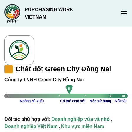
Chuyển
PURCHASING WORK
đến
VIETNAM
nội
dung
Chất đốt Green City Đồng Nai
Công ty TNHH Green City Đồng Nai
6
1
5
7
9
10
Không đề xuất
Có thể xem xét
Nên sử dụng
Nổi bật
Đối tác phù hợp với:
Doanh nghiệp vừa và nhỏ
,
Doanh nghiệp Việt Nam
,
Khu vực miền Nam