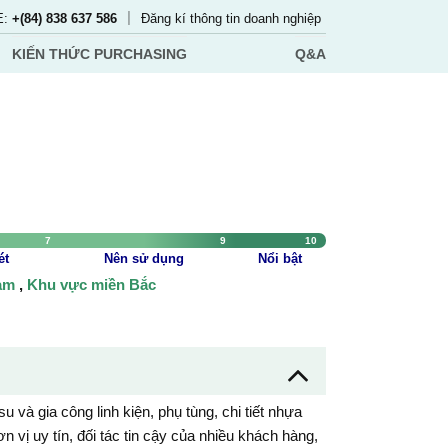
|
E:
+(84) 838 637 586
Đăng kí thông tin doanh nghiệp
KIẾN THỨC PURCHASING
Q&A
7
9
10
ét
Nên sử dụng
Nổi bật
Nam
,
Khu vực miền Bắc
và gia công linh kiện, phụ tùng, chi tiết nhựa
 vị uy tín, đối tác tin cậy của nhiều khách hàng,