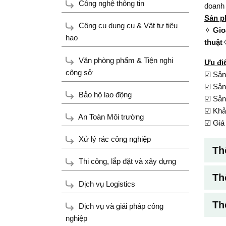
Công nghệ thông tin
doanh 
Sản p
Công cụ dụng cụ & Vật tư tiêu
✧
Gio
hao
thuật
Văn phòng phẩm & Tiện nghi
Ưu đi
công sở
☑ Sản 
☑ Sản 
Bảo hộ lao động
☑ Sản 
☑ Khả 
An Toàn Môi trường
☑ Giá 
Xử lý rác công nghiệp
Th
Thi công, lắp đặt và xây dựng
Th
Dịch vụ Logistics
Th
Dịch vụ và giải pháp công
nghiệp