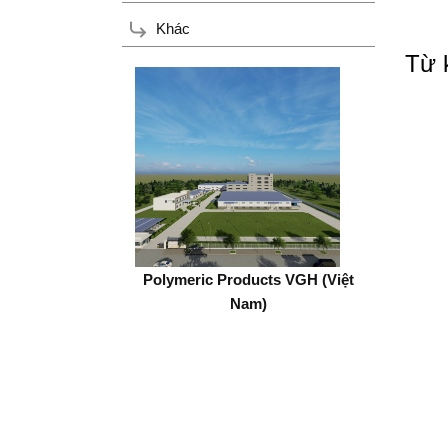
Khác
Từ 
erv Việt Nam
Polymeric Products VGH (Việt
Hir
Nam)