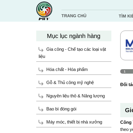
Chuyển
đến
TRANG CHỦ
TÌM KI
nội
dung
Mục lục ngành hàng
Gia công - Chế tạo các loại vật
liệu
Hóa chất - Hóa phẩm
1
Gỗ & Thủ công mỹ nghệ
Đối tá
Nguyên liệu thô & Năng lượng
Bao bì đóng gói
Gi
Máy móc, thiết bị nhà xưởng
Công 
theo y