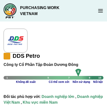
Chuyển
PURCHASING WORK
đến
VIETNAM
nội
dung
DDS Petro
Công ty Cổ Phần Tập Đoàn Dương Đông
8
1
5
7
9
10
Không đề xuất
Có thể xem xét
Nên sử dụng
Nổi bật
Đối tác phù hợp với:
Doanh nghiệp lớn
,
Doanh nghiệp
Việt Nam
,
Khu vực miền Nam