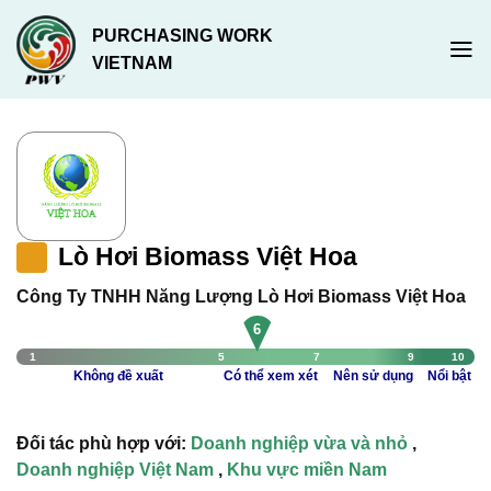
Chuyển
PURCHASING WORK
đến
VIETNAM
nội
dung
Lò Hơi Biomass Việt Hoa
Công Ty TNHH Năng Lượng Lò Hơi Biomass Việt Hoa
6
1
5
7
9
10
Không đề xuất
Có thể xem xét
Nên sử dụng
Nổi bật
Đối tác phù hợp với:
Doanh nghiệp vừa và nhỏ
,
Doanh nghiệp Việt Nam
,
Khu vực miền Nam