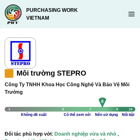
Chuyển
PURCHASING WORK
đến
VIETNAM
nội
dung
Môi trường STEPRO
Công Ty TNHH Khoa Học Công Nghệ Và Bảo Vệ Môi
Trường
8
1
5
7
9
10
Không đề xuất
Có thể xem xét
Nên sử dụng
Nổi bật
Đối tác phù hợp với:
Doanh nghiệp vừa và nhỏ
,