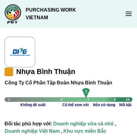
Chuyển
PURCHASING WORK
đến
VIETNAM
nội
dung
Nhựa Bình Thuận
Công Ty Cổ Phần Tập Đoàn Nhựa Bình Thuận
7
1
5
7
9
10
Không đề xuất
Có thể xem xét
Nên sử dụng
Nổi bật
Đối tác phù hợp với:
Doanh nghiệp vừa và nhỏ
,
Doanh nghiệp Việt Nam
,
Khu vực miền Bắc