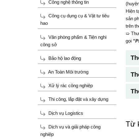
Công nghệ thông tin
(huyện
Hiện t
Công cụ dụng cụ & Vật tư tiêu
sản ph
hao
trên t
➯ Thư
Văn phòng phẩm & Tiện nghi
gọi
“P
công sở
Th
Bảo hộ lao động
An Toàn Môi trường
Th
Xử lý rác công nghiệp
Th
Thi công, lắp đặt và xây dựng
Dịch vụ Logistics
Từ 
Dịch vụ và giải pháp công
nghiệp