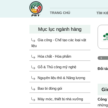
Chuyển
đến
TRANG CHỦ
TÌM KI
nội
dung
Mục lục ngành hàng
Gia công - Chế tạo các loại vật
liệu
Hóa chất - Hóa phẩm
1
Gỗ & Thủ công mỹ nghệ
Đối tá
Nguyên liệu thô & Năng lượng
Bao bì đóng gói
Gi
Máy móc, thiết bị nhà xưởng
Công 
những 