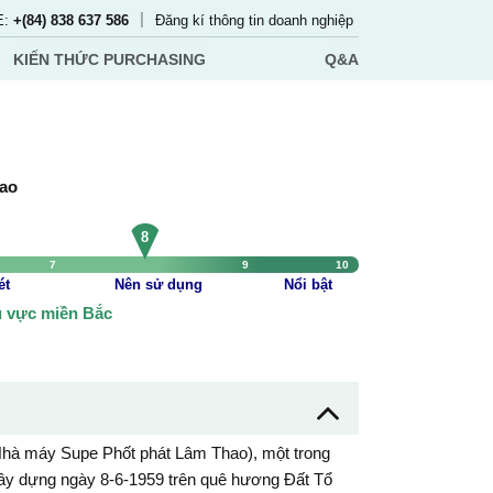
|
E:
+(84) 838 637 586
Đăng kí thông tin doanh nghiệp
KIẾN THỨC PURCHASING
Q&A
hao
8
7
9
10
ét
Nên sử dụng
Nổi bật
 vực miền Bắc
 Nhà máy Supe Phốt phát Lâm Thao), một trong
ây dựng ngày 8-6-1959 trên quê hương Đất Tổ