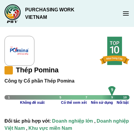
Chuyển
PURCHASING WORK
đến
VIETNAM
nội
dung
Thép Pomina
Công ty Cổ phần Thép Pomina
9
1
5
7
9
10
Không đề xuất
Có thể xem xét
Nên sử dụng
Nổi bật
Đối tác phù hợp với:
Doanh nghiệp lớn
,
Doanh nghiệp
Việt Nam
,
Khu vực miền Nam