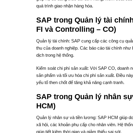
quá trình giao nhận hàng hóa.
SAP trong Quản lý tài chín
FI và Controlling – CO)
Quản lý tài chính: SAP cung cấp các công cụ quản 
thu của doanh nghiệp. Các báo cáo tài chính như b
dịch trong hệ thống.
Kiểm soát chi phí sản xuất: Với SAP CO, doanh ngh
sản phẩm và tối ưu hóa chi phí sản xuất. Điều này
yếu tố then chốt để tăng khả năng cạnh tranh.
SAP trong Quản lý nhân s
HCM)
Quản lý nhân sự và tiền lương: SAP HCM giúp doan
xã hội, các khoản phụ cấp cho nhân viên. Hệ thốn
giúp tiết kiệm thời gian và giảm thiểu sai sót.