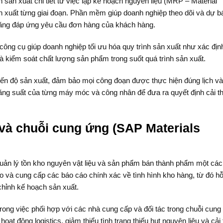
sản xuất chi tiết từ việc lập kế hoạch nguyên liệu (MRP – Material
n xuất từng giai đoạn. Phần mềm giúp doanh nghiệp theo dõi và dự b
 năng đáp ứng yêu cầu đơn hàng của khách hàng.
công cụ giúp doanh nghiệp tối ưu hóa quy trình sản xuất như xác định
 và kiểm soát chất lượng sản phẩm trong suốt quá trình sản xuất.
 tiến độ sản xuất, đảm bảo mọi công đoạn được thực hiện đúng lịch v
ăng suất của từng máy móc và công nhân để đưa ra quyết định cải th
 và chuỗi cung ứng (SAP Materials
quản lý tồn kho nguyên vật liệu và sản phẩm bán thành phẩm một các
 và cung cấp các báo cáo chính xác về tình hình kho hàng, từ đó hỗ
chỉnh kế hoạch sản xuất.
rong việc phối hợp với các nhà cung cấp và đối tác trong chuỗi cung
ạt động logistics, giảm thiểu tình trạng thiếu hụt nguyên liệu và cải 