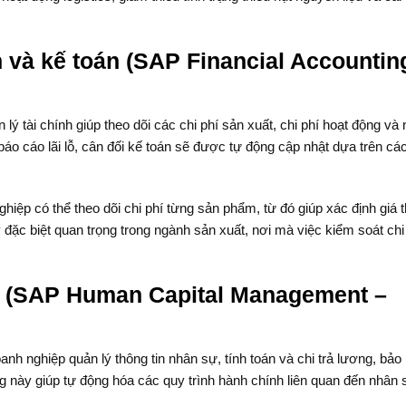
h và kế toán (SAP Financial Accountin
lý tài chính giúp theo dõi các chi phí sản xuất, chi phí hoạt động và
áo cáo lãi lỗ, cân đối kế toán sẽ được tự động cập nhật dựa trên các
iệp có thể theo dõi chi phí từng sản phẩm, từ đó giúp xác định giá 
 đặc biệt quan trọng trong ngành sản xuất, nơi mà việc kiểm soát chi 
ự (SAP Human Capital Management –
Polymeric Products VGH (Việt
Hirota Việt
Nam)
h nghiệp quản lý thông tin nhân sự, tính toán và chi trả lương, bảo
g này giúp tự động hóa các quy trình hành chính liên quan đến nhân 