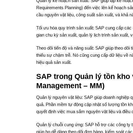
Quản lý kế hoạch sản xuất: SAP giúp lập kế hoạch 
Requirements Planning) đến việc lên kế hoạch sả
cầu nguyên vật liệu, công suất sản xuất, và khả
Tối ưu hóa quy trình sản xuất: SAP cung cấp các 
gian chu kỳ sản xuất, quản lý lịch trình sản xuất,
Theo dõi tiến độ và năng suất: SAP giúp theo dõi
thiểu sự chậm trễ. Nó cũng cung cấp dữ liệu về n
hiệu quả sản xuất.
SAP trong Quản lý tồn kho
Management – MM)
Quản lý nguyên vật liệu: SAP giúp doanh nghiệp 
quả. Phần mềm tự động cập nhật số lượng tồn kho
quyết định việc mua sắm nguyên vật liệu và điều 
Quản lý chuỗi cung ứng: SAP hỗ trợ các công ty t
giúp họ dễ dàng theo dõi đơn hàng, kiểm soát các ho