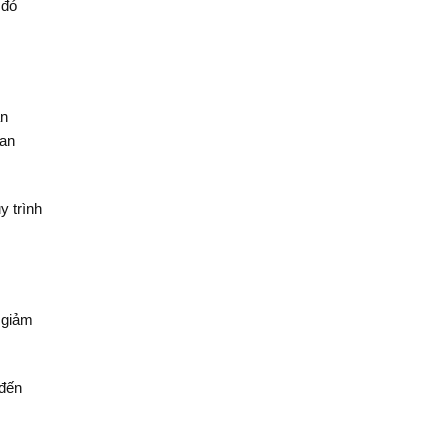
 đó
ản
ian
y trình
 giảm
 đến