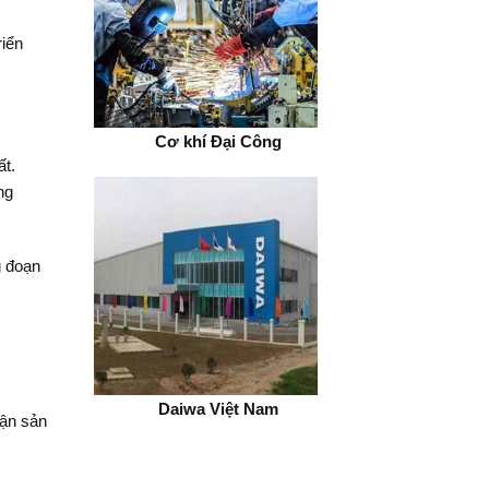
riển
ty Đồng Nai
Cơ khí Đại Công
ất.
ng
g đoạn
àng Gia
Daiwa Việt Nam
hận sản