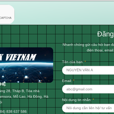
Đăng
Nhanh chóng gửi câu hỏi bạn đ
điện thoại, emai
Tên của bạn:
*
Email:
*
 HỆ
ầng 28, Tháp B, Tòa nhà
amsora, Mỗ Lao, Hà Đông, Hà
Nội dung tin nhắn:
*
ội
(84) 838 637 586