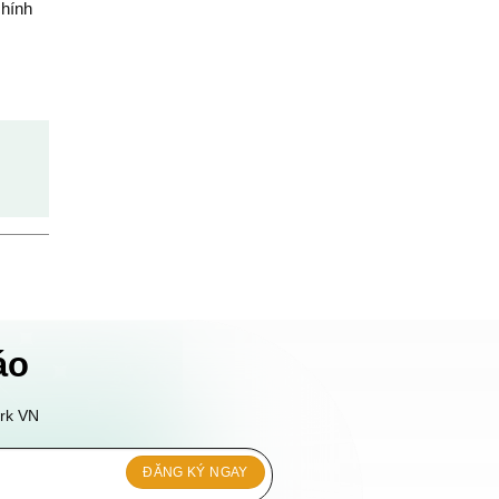
chính
áo
ork VN