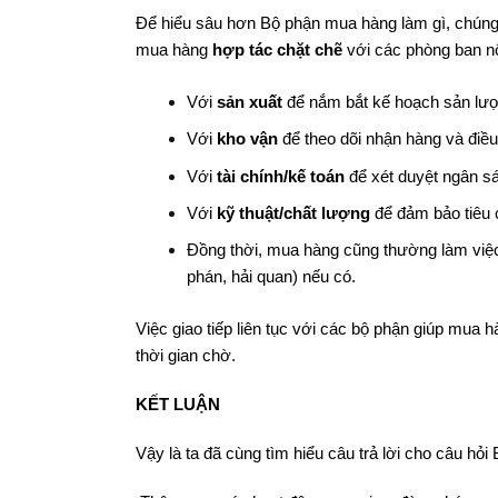
Để hiểu sâu hơn Bộ phận mua hàng làm gì, chúng 
mua hàng
hợp tác chặt chẽ
với các phòng ban n
Với
sản xuất
để nắm bắt kế hoạch sản lượ
Với
kho vận
để theo dõi nhận hàng và điều 
Với
tài chính/kế toán
để xét duyệt ngân sá
Với
kỹ thuật/chất lượng
để đảm bảo tiêu 
Đồng thời, mua hàng cũng thường làm việ
phán, hải quan) nếu có.
Việc giao tiếp liên tục với các bộ phận giúp mua h
thời gian chờ.
KẾT LUẬN
Vậy là ta đã cùng tìm hiểu câu trả lời cho câu hỏ