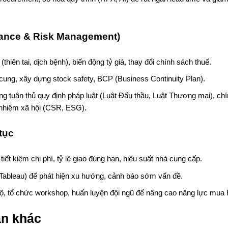
ance & Risk Management)
thiên tai, dịch bệnh), biến động tỷ giá, thay đổi chính sách thuế.
cung, xây dựng stock safety, BCP (Business Continuity Plan).
 tuân thủ quy định pháp luật (Luật Đấu thầu, Luật Thương mại), ch
ch nhiệm xã hội (CSR, ESG).
tục
tiết kiệm chi phí, tỷ lệ giao đúng hạn, hiệu suất nhà cung cấp.
 Tableau) để phát hiện xu hướng, cảnh báo sớm vấn đề.
 bộ, tổ chức workshop, huấn luyện đội ngũ để nâng cao năng lực mua 
ận khác