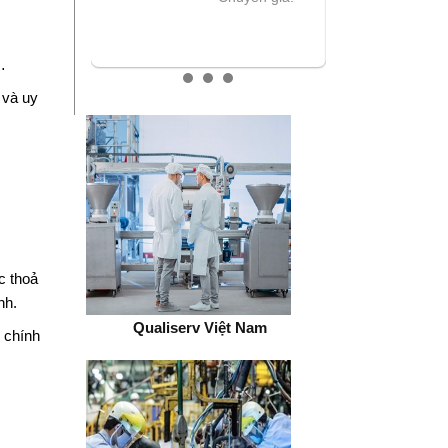
…
 và uy
c thoả
nh.
 Nam
Qualiserv Việt Nam
Polymeric Produc
 chính
Nam)