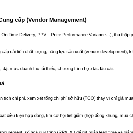
à Cung cấp (Vendor Management)
 On Time Delivery, PPV – Price Performance Variance…), thu thập 
g cấp cải tiến chất lượng, năng lực sản xuất (vendor development), 
 đặt mức doanh thu tối thiểu, chương trình hợp tác lâu dài.
uả
 tích chi phí, xem xét tổng chi phí sở hữu (TCO) thay vì chỉ giá mu
 soát điều kiện hợp đồng, tìm cơ hội tiết giảm (hợp đồng khung, mua c
rocurement, số hoá quy trình (RPA, AI) để rút ngắn lead time và giảm