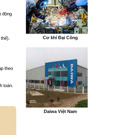
ủ động
ty Đồng Nai
Cơ khí Đại Công
thế).
ập theo
h toán.
àng Gia
Daiwa Việt Nam