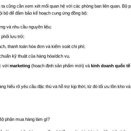
ta cũng cần xem xét mối quan hệ với các phòng ban liên quan. Bộ 
ội bộ để đảm bảo kế hoạch cung ứng đồng bộ:
ng và nhu cầu nguyên liệu;
phối lưu trữ;
ch, thanh toán hóa đơn và kiểm soát chi phí;
chuẩn kỹ thuật của hàng hóa/dịch vụ.
c với
marketing
(hoạch định sản phẩm mới) và
kinh doanh quốc tế
àng hiểu rõ yêu cầu đặc thù và hỗ trợ kịp thời, từ đó tối ưu tồn kho v
i Bộ phận mua hàng làm gì?