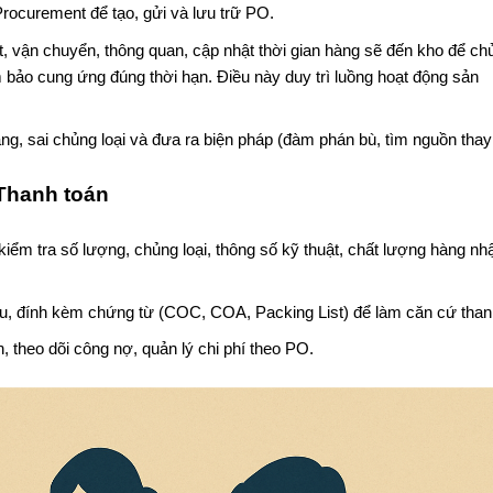
rocurement để tạo, gửi và lưu trữ PO.
t, vận chuyển, thông quan, cập nhật thời gian hàng sẽ đến kho để ch
m bảo cung ứng đúng thời hạn. Điều này duy trì luồng hoạt động sản
Chất đốt Green Ci
àng, sai chủng loại và đưa ra biện pháp (đàm phán bù, tìm nguồn thay 
 Thanh toán
iểm tra số lượng, chủng loại, thông số kỹ thuật, chất lượng hàng nh
hu, đính kèm chứng từ (COC, COA, Packing List) để làm căn cứ than
 theo dõi công nợ, quản lý chi phí theo PO.
Ván Veneer Ho