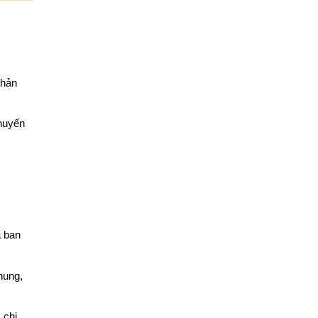
phản
khuyến
a ban
hung,
 chi