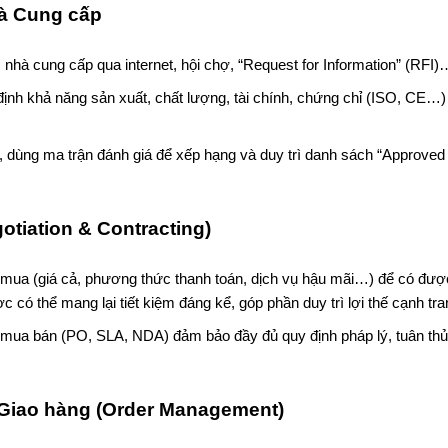
 Cung cấp
m nhà cung cấp qua internet, hội chợ, “Request for Information” (RFI)
định khả năng sản xuất, chất lượng, tài chính, chứng chỉ (ISO, CE…)
, dùng ma trận đánh giá để xếp hạng và duy trì danh sách “Approved
otiation & Contracting)
 mua (giá cả, phương thức thanh toán, dịch vụ hậu mãi…) để có đượ
 có thể mang lại tiết kiệm đáng kể, góp phần duy trì lợi thế cạnh tra
Polymeric Products VGH (Việt
Hirota Việt
mua bán (PO, SLA, NDA) đảm bảo đầy đủ quy định pháp lý, tuân thủ
Nam)
 Giao hàng
(Order Management)