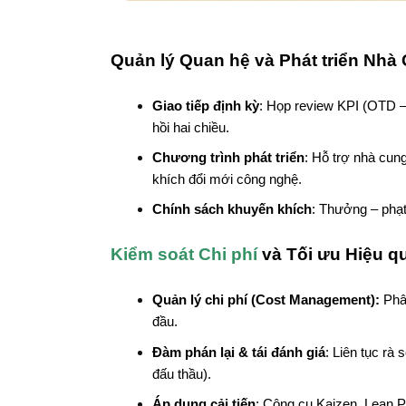
Quản lý Quan hệ và Phát triển Nh
Giao tiếp định kỳ
: Họp review KPI (OTD –
hồi hai chiều.
Chương trình phát triển
: Hỗ trợ nhà cun
khích đổi mới công nghệ.
Chính sách khuyến khích
: Thưởng – phạt,
Kiểm soát Chi phí
và Tối ưu Hiệu q
Quản lý chi phí (Cost Management):
Phân
đầu.
Đàm phán lại & tái đánh giá
: Liên tục rà
đấu thầu).
Áp dụng cải tiến
: Công cụ Kaizen, Lean P