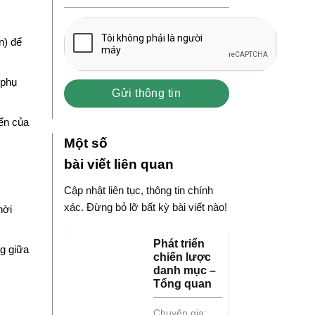
n) để
 phụ
iển của
Một số
bài viết liên quan
Cập nhật liên tục, thông tin chính
xác. Đừng bỏ lỡ bất kỳ bài viết nào!
hời
Phát triển
g giữa
chiến lược
danh mục –
Tổng quan
Chuyên gia: