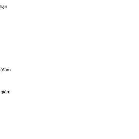
phận
(đàm
à giảm