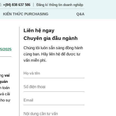
|
E:
+(84) 838 637 586
Đăng kí thông tin doanh nghiệp
KIẾN THỨC PURCHASING
Q&A
Liên hệ ngay
Chuyên gia đầu ngành
Chúng tôi luôn sẵn sàng đồng hành
05/2025
cùng bạn. Hãy liên hệ để được tư
vấn miễn phí.
óng
vai
quản
h toán
và cải
 cho sự