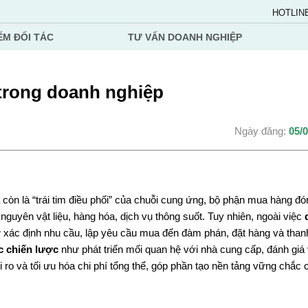
HOTLIN
ẾM ĐỐI TÁC
TƯ VẤN DOANH NGHIỆP
trong doanh nghiệp
Ngày đăng:
05/
à còn là “trái tim điều phối” của chuỗi cung ứng, bộ phận mua hàng đ
guyên vật liệu, hàng hóa, dịch vụ thông suốt. Tuy nhiên, ngoài việc
 xác định nhu cầu, lập yêu cầu mua đến đàm phán, đặt hàng và than
c chiến lược
như phát triển mối quan hệ với nhà cung cấp, đánh giá 
rủi ro và tối ưu hóa chi phí tổng thể, góp phần tạo nền tảng vững chắc